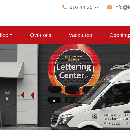
016 44 35 74
info@l
bod
Over ons
Vacatures
Opening