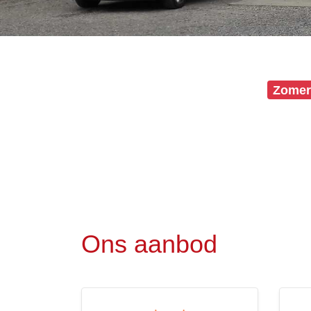
Zuilen
en
lichtbakken
Signalisatie
Zomers
Raamfolies
Vlaggen
en
masten
Wanddecoratie
Frees-
Ons aanbod
en
Doosletters
Stoepborden