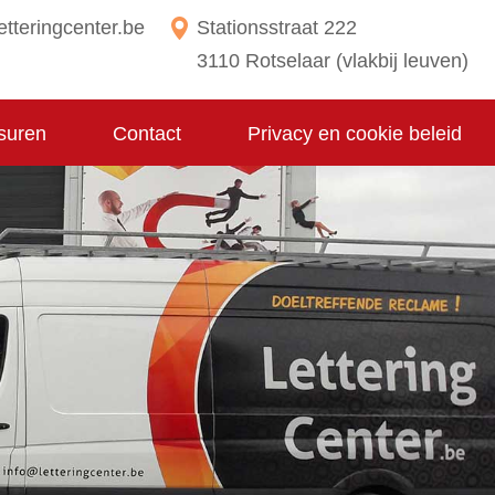
etteringcenter.be
Stationsstraat 222
3110 Rotselaar (vlakbij leuven)
suren
Contact
Privacy en cookie beleid