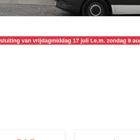
luiting van vrijdagmiddag 17 juli t.e.m. zondag 9 a