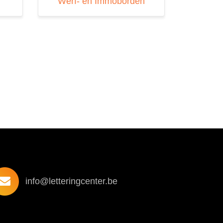
Werf- en Immoborden
info@letteringcenter.be