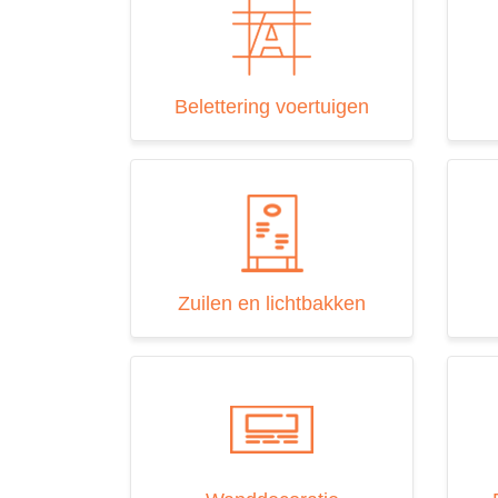
Werf-
en
Immoborden
Fotoprints
Belettering voertuigen
Verlichting
Over
ons
Vacatures
Zuilen en lichtbakken
Openingsuren
Contact
Privacy
en
cookie