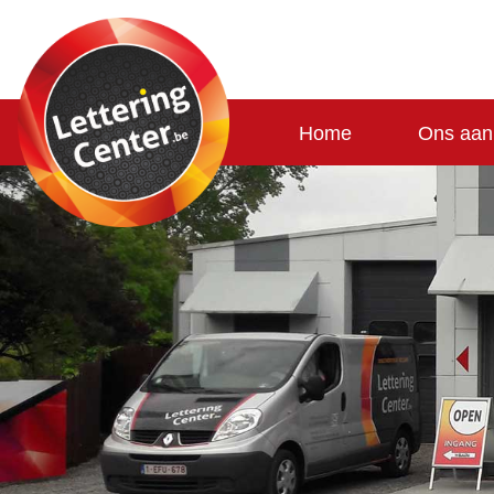
Home
Home
Ons aan
Ons
aanbod
Belettering
voertuigen
Panelen
Stickers
Banners
en
Spandoeken