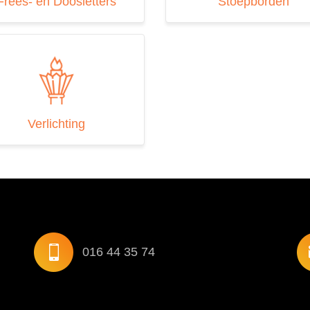
Frees- en Doosletters
Stoepborden
Verlichting
016 44 35 74