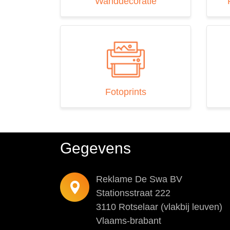
beleid
Wanddecoratie
Fotoprints
Gegevens
Reklame De Swa BV
Stationsstraat 222
3110 Rotselaar (vlakbij leuven)
Vlaams-brabant